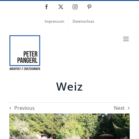
Skip
Facebook
X
Instagram
Pinterest
to
content
Impressum
Datenschutz
Weiz
Previous
Next